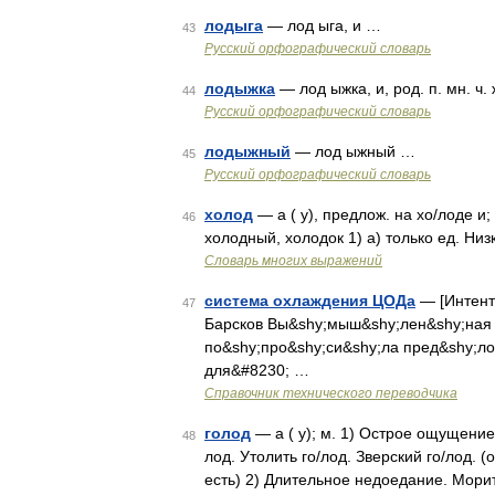
лодыга
— лод ыга, и …
43
Русский орфографический словарь
лодыжка
— лод ыжка, и, род. п. мн. ч.
44
Русский орфографический словарь
лодыжный
— лод ыжный …
45
Русский орфографический словарь
холод
— а ( у), предлож. на хо/лоде и; 
46
холодный, холодок 1) а) только ед. Ни
Словарь многих выражений
система охлаждения ЦОДа
— [Интент
47
Барсков Вы&shy;мыш&shy;лен&shy;ная к
по&shy;про&shy;си&shy;ла пред&shy;ло
для&#8230; …
Справочник технического переводчика
голод
— а ( у); м. 1) Острое ощущение
48
лод. Утолить го/лод. Зверский го/лод. 
есть) 2) Длительное недоедание. Мори