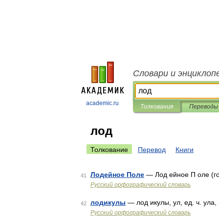
Словари и энциклоп
academic.ru
Толкования
Переводы
лод
Толкование
Перевод
Книги
Лодейное Поле
— Лод ейное П оле (г
41
Русский орфографический словарь
лодикулы
— лод икулы, ул, ед. ч. ула,
42
Русский орфографический словарь