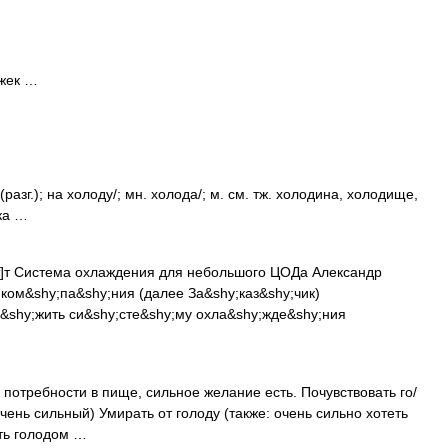
 жек …
(разг.); на холоду/; мн. холода/; м. см. тж. холодина, холодище,
зка …
]т Система охлаждения для небольшого ЦОДа Александр
ом&shy;па&shy;ния (далее За&shy;каз&shy;чик)
&shy;жить си&shy;сте&shy;му охла&shy;жде&shy;ния
 потребности в пище, сильное желание есть. Почувствовать го/
(очень сильный) Умирать от голоду (также: очень сильно хотеть
ть голодом …