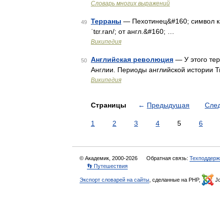
Словарь многих выражений
Терраны
— Пехотинец&#160; символ ка
49
ˈtɛr.ran/; от англ.&#160; …
Википедия
Английская революция
— У этого тер
50
Англии. Периоды английской истории 
Википедия
Страницы
←
Предыдущая
Сле
1
2
3
4
5
6
© Академик, 2000-2026
Обратная связь:
Техподдерж
👣 Путешествия
Экспорт словарей на сайты
, сделанные на PHP,
Jo