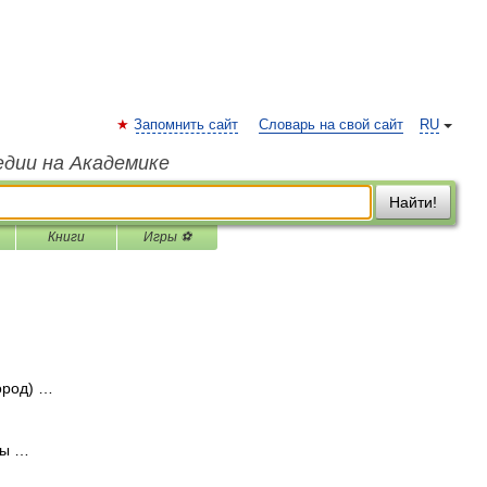
Запомнить сайт
Словарь на свой сайт
RU
едии на Академике
Найти!
Книги
Игры ⚽
ород) …
 ы …