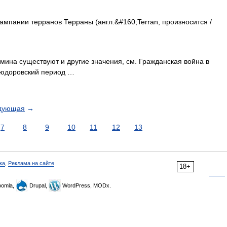
мпании терранов Терраны (англ.&#160;Terran, произносится /
мина существуют и другие значения, см. Гражданская война в
Тюдоровский период …
дующая
→
7
8
9
10
11
12
13
ка
,
Реклама на сайте
18+
omla,
Drupal,
WordPress, MODx.